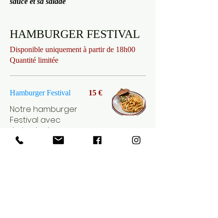
sauce et sa salade
HAMBURGER FESTIVAL
Disponible uniquement à partir de 18h00
Quantité limitée
Hamburger Festival
15 €
Notre hamburger
Festival avec
émincés de porc
accompagné de
laitue, cornichons
et tomates, servi
avec frites et sa
sauce spéciale