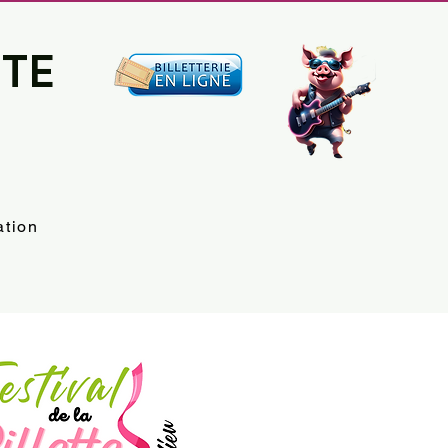
TTE
ation