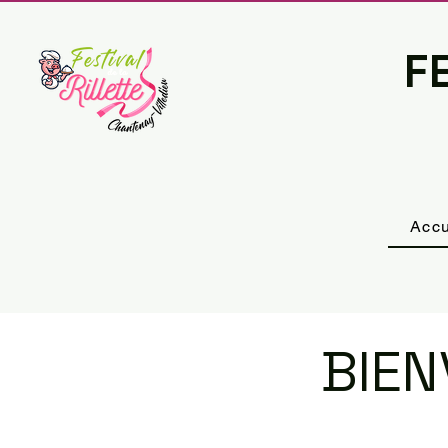
FE
Accu
BIE