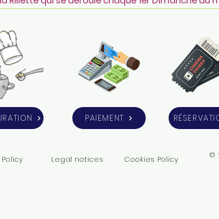
 la Rillette qui se déroule chaque 1er Dimanche du 
URATION
PAIEMENT
RÉSERVATI
© 
 Policy
Legal notices
Cookies Policy