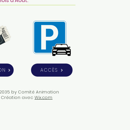
mois d'Août.
ON
ACCÈS
2035 by Comité Animation
Création avec
Wix.com