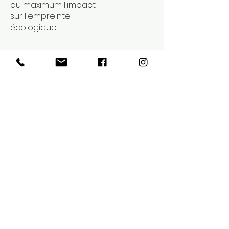
au maximum l'impact
sur l'empreinte
écologique
Descriptions
5 Menus au choix
- Menu complet
- Menu détails
- Menu Festival
- Menu Hamburger* (Nouveau)
*Disponible à partir de 18h00 - Quantité
limitée
- Menu Enfant
Hamburger Festival