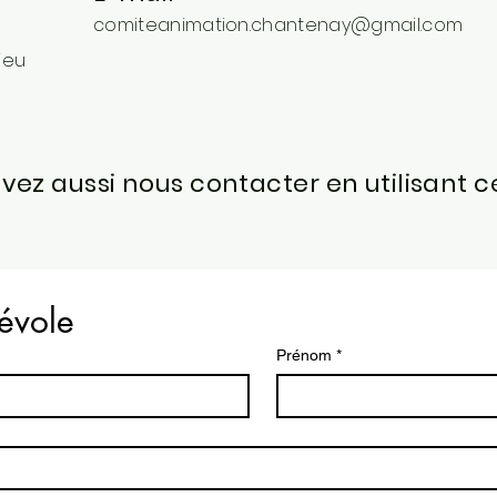
comiteanimation.chantenay@gmail.com
ieu
vez aussi nous contacter en utilisant c
évole
Prénom
*